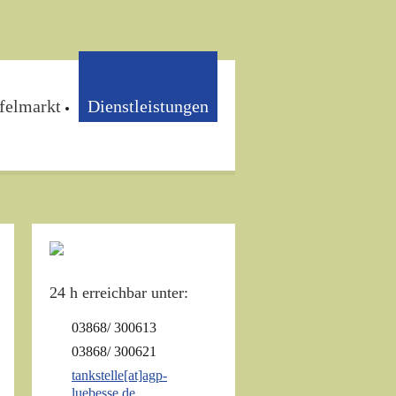
felmarkt
Dienstleistungen
24 h erreichbar unter:
03868/ 300613
03868/ 300621
tankstelle[at]agp-
luebesse.de