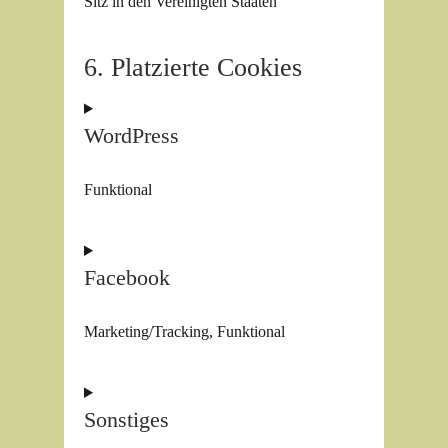
Sitz in den Vereinigten Staaten
6. Platzierte Cookies
WordPress
Funktional
Consent
Facebook
to
service
wordpress
Marketing/Tracking, Funktional
Consent
Sonstiges
to
service